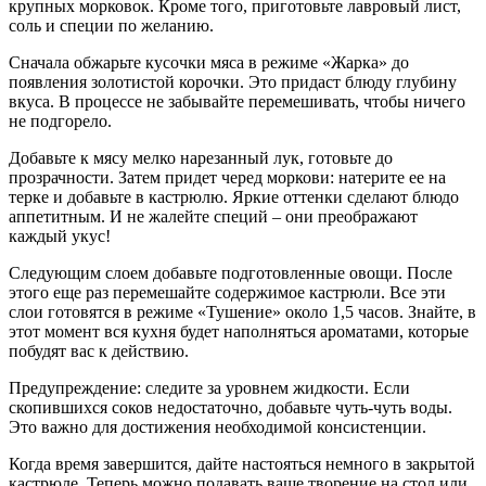
крупных морковок. Кроме того, приготовьте лавровый лист,
соль и специи по желанию.
Сначала обжарьте кусочки мяса в режиме «Жарка» до
появления золотистой корочки. Это придаст блюду глубину
вкуса. В процессе не забывайте перемешивать, чтобы ничего
не подгорело.
Добавьте к мясу мелко нарезанный лук, готовьте до
прозрачности. Затем придет черед моркови: натерите ее на
терке и добавьте в кастрюлю. Яркие оттенки сделают блюдо
аппетитным. И не жалейте специй – они преображают
каждый укус!
Следующим слоем добавьте подготовленные овощи. После
этого еще раз перемешайте содержимое кастрюли. Все эти
слои готовятся в режиме «Тушение» около 1,5 часов. Знайте, в
этот момент вся кухня будет наполняться ароматами, которые
побудят вас к действию.
Предупреждение: следите за уровнем жидкости. Если
скопившихся соков недостаточно, добавьте чуть-чуть воды.
Это важно для достижения необходимой консистенции.
Когда время завершится, дайте настояться немного в закрытой
кастрюле. Теперь можно подавать ваше творение на стол или